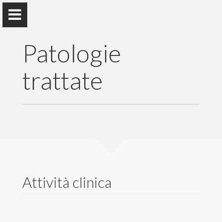
Patologie
trattate
Francesco Stillo
Home
Attività professionale
Attività clinica
Attività scientifica
Patologie trattate