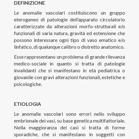
DEFINIZIONE
Congressi organizzati
Le anomalie vascolari costituiscono un gruppo
Pubblicazioni significative
eterogeneo di patologie dell’apparato circolatorio
caratterizzate da alterazioni morfo-strutturali e/o
Contatti
funzionali di varia natura, gravità ed estensione che
possono interessare ogni tipo di vaso ematico e/o
linfatico, di qualunque calibro o distretto anatomico.
Esse rappresentano un problema di grande rilevanza
medico-sociale in quanto si tratta di patologie
invalidanti che si manifestano in età pediatrica o
giovanile con gravi alterazioni funzionali, estetiche e
psicologiche.
ETIOLOGIA
Le anomalie vascolari sono errori nello sviluppo
embrionale dei vasi, su base genetica multifattoriale.
Nella maggioranza dei casi si tratta di forme
sporadiche, che si manifestano in soggetti con
Tutti i diritti riservati