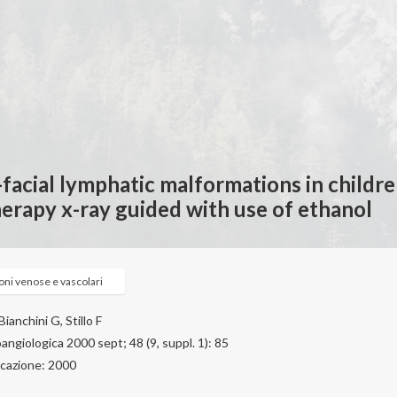
-facial lymphatic malformations in childr
erapy x-ray guided with use of ethanol
ni venose e vascolari
ianchini G, Stillo F
angiologica 2000 sept; 48 (9, suppl. 1): 85
icazione: 2000