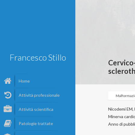
Francesco Stillo
Cervico
scleroth
Home
Attività professionale
Malformazio
Nicodemi EM, B
Attività scientifica
Minerva cardio
Patologie trattate
Anno di pubbl