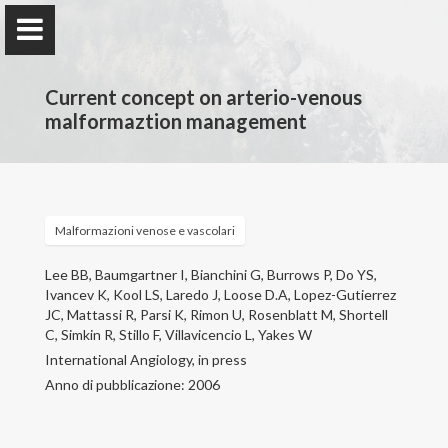
Current concept on arterio-venous
malformaztion management
Francesco Stillo
Malformazioni venose e vascolari
Home
Lee BB, Baumgartner I, Bianchini G, Burrows P, Do YS,
Ivancev K, Kool LS, Laredo J, Loose D.A, Lopez-Gutierrez
JC, Mattassi R, Parsi K, Rimon U, Rosenblatt M, Shortell
Attività professionale
C, Simkin R, Stillo F, Villavicencio L, Yakes W
International Angiology, in press
Attività scientifica
Anno di pubblicazione: 2006
Patologie trattate