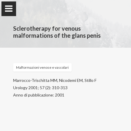
Sclerotherapy for venous
malformations of the glans penis
Francesco Stillo
Malformazioni venose e vascolari
Home
Marrocco-Trischitta MM, Nicodemi EM, Stillo F
Urology 2001; 57 (2): 310-313
Attività professionale
Anno di pubblicazione: 2001
Attività scientifica
Patologie trattate