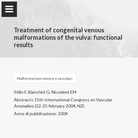
Treatment of congenital venous
malformations of the vulva: functional
results
Francesco Stillo
Malformazioni venose e vascolari
Home
Stillo F, Bianchini G, Nicodemi EM
Attività professionale
Abstracts 15th International Congress on Vascular
Anomalies (22-25 february 2004, NZ)
Attività scientifica
Anno di pubblicazione: 2004
Patologie trattate